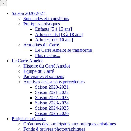
×
Saison 2026-2027
Spectacles et expositions
Pratiques artistiques
Enfants [5 à 15 ans]
Adolescents [13 à 18 ans]
Adultes [dès 16 ans]
Actualités du Carré
Le Carré Amelot se transforme
Plus d'actus...
Le Carré Amelot
Histoire du Carré Amelot
Équipe du Carré
Partenaires et soutiens
Archives des saisons précédentes
Saison 2020-2021
Saison 2021-2022
Saison 2022-2023
Saison 2023-2024
Saison 2024-2025
Saison 2025-2026
Projets et créations
Créations des participants aux pratiques artistiques
Fonds d’œuvres photographiques