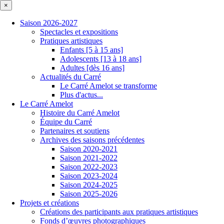
×
Saison 2026-2027
Spectacles et expositions
Pratiques artistiques
Enfants [5 à 15 ans]
Adolescents [13 à 18 ans]
Adultes [dès 16 ans]
Actualités du Carré
Le Carré Amelot se transforme
Plus d'actus...
Le Carré Amelot
Histoire du Carré Amelot
Équipe du Carré
Partenaires et soutiens
Archives des saisons précédentes
Saison 2020-2021
Saison 2021-2022
Saison 2022-2023
Saison 2023-2024
Saison 2024-2025
Saison 2025-2026
Projets et créations
Créations des participants aux pratiques artistiques
Fonds d’œuvres photographiques