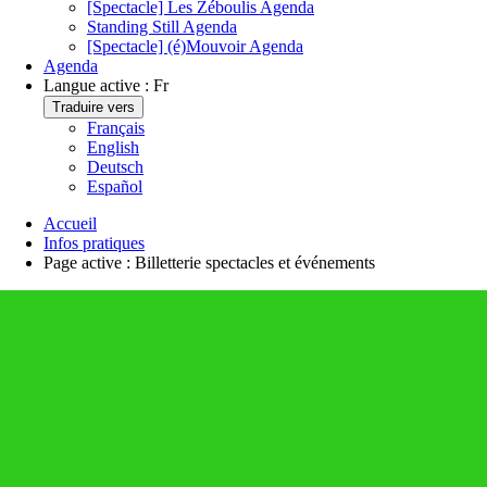
[Spectacle] Les Zéboulis
Agenda
Standing Still
Agenda
[Spectacle] (é)Mouvoir
Agenda
Agenda
Langue active :
Fr
Traduire vers
Français
English
Deutsch
Español
Accueil
Infos pratiques
Page active :
Billetterie spectacles et événements