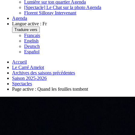
Lumière sur ton quartier
Agenda
[Spectacle] Le Chat sur la photo
Agenda
Florent Silloray
Intervenant
Agenda
Langue active :
Fr
Traduire vers
Français
English
Deutsch
Español
Accueil
Le Carré Amelot
Archives des saisons précédentes
Saison 2025-2026
Spectacles
Page active :
Quand les feuilles tombent