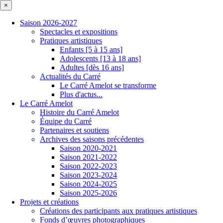
×
Saison 2026-2027
Spectacles et expositions
Pratiques artistiques
Enfants [5 à 15 ans]
Adolescents [13 à 18 ans]
Adultes [dès 16 ans]
Actualités du Carré
Le Carré Amelot se transforme
Plus d'actus...
Le Carré Amelot
Histoire du Carré Amelot
Équipe du Carré
Partenaires et soutiens
Archives des saisons précédentes
Saison 2020-2021
Saison 2021-2022
Saison 2022-2023
Saison 2023-2024
Saison 2024-2025
Saison 2025-2026
Projets et créations
Créations des participants aux pratiques artistiques
Fonds d’œuvres photographiques