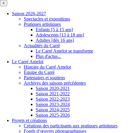
×
Saison 2026-2027
Spectacles et expositions
Pratiques artistiques
Enfants [5 à 15 ans]
Adolescents [13 à 18 ans]
Adultes [dès 16 ans]
Actualités du Carré
Le Carré Amelot se transforme
Plus d'actus...
Le Carré Amelot
Histoire du Carré Amelot
Équipe du Carré
Partenaires et soutiens
Archives des saisons précédentes
Saison 2020-2021
Saison 2021-2022
Saison 2022-2023
Saison 2023-2024
Saison 2024-2025
Saison 2025-2026
Projets et créations
Créations des participants aux pratiques artistiques
Fonds d’œuvres photographiques