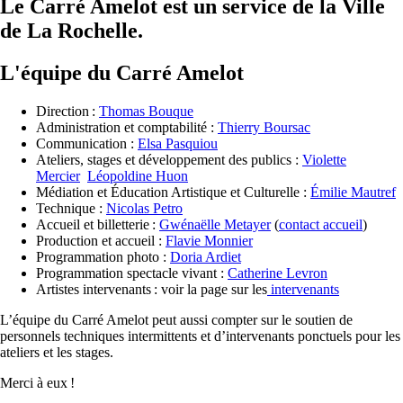
Le Carré Amelot est un service de la Ville
de La Rochelle.
L'équipe du Carré Amelot
Direction :
Thomas Bouque
Administration et comptabilité :
Thierry Boursac
Communication :
Elsa Pasquiou
Ateliers, stages et développement des publics :
Violette
Mercier
Léopoldine Huon
Médiation et Éducation Artistique et Culturelle :
Émilie Mautref
Technique :
Nicolas Petro
Accueil et billetterie :
Gwénaëlle Metayer
(
contact accueil
)
Production et accueil :
Flavie Monnier
Programmation photo :
Doria Ardiet
Programmation spectacle vivant :
Catherine Levron
Artistes intervenants : voir la page sur les
intervenants
L’équipe du Carré Amelot peut aussi compter sur le soutien de
personnels techniques intermittents et d’intervenants ponctuels pour les
ateliers et les stages.
Merci à eux !