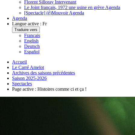
Florent Silloray
Intervenant
Le Joint français, 1972 une usine en grève
Agenda
[Spectacle] (é)Mouvoir
Agenda
Agenda
Langue active :
Fr
Traduire vers
Français
English
Deutsch
Español
Accueil
Le Carré Amelot
Archives des saisons précédentes
Saison 2025-2026
Spectacles
Page active :
Histoires comme ci et ça !