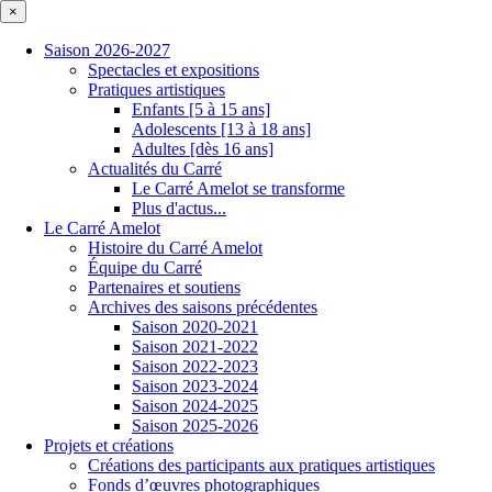
×
Saison 2026-2027
Spectacles et expositions
Pratiques artistiques
Enfants [5 à 15 ans]
Adolescents [13 à 18 ans]
Adultes [dès 16 ans]
Actualités du Carré
Le Carré Amelot se transforme
Plus d'actus...
Le Carré Amelot
Histoire du Carré Amelot
Équipe du Carré
Partenaires et soutiens
Archives des saisons précédentes
Saison 2020-2021
Saison 2021-2022
Saison 2022-2023
Saison 2023-2024
Saison 2024-2025
Saison 2025-2026
Projets et créations
Créations des participants aux pratiques artistiques
Fonds d’œuvres photographiques