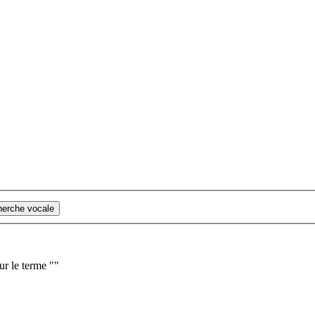
cherche vocale
ur le terme "
"