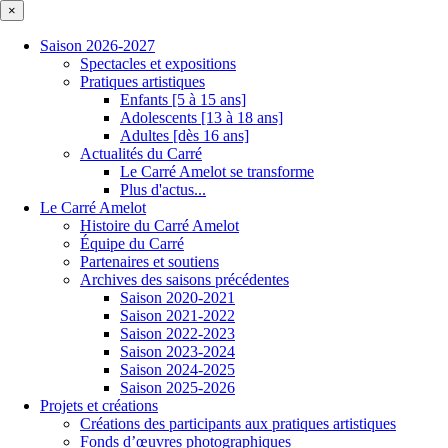
×
Saison 2026-2027
Spectacles et expositions
Pratiques artistiques
Enfants [5 à 15 ans]
Adolescents [13 à 18 ans]
Adultes [dès 16 ans]
Actualités du Carré
Le Carré Amelot se transforme
Plus d'actus...
Le Carré Amelot
Histoire du Carré Amelot
Équipe du Carré
Partenaires et soutiens
Archives des saisons précédentes
Saison 2020-2021
Saison 2021-2022
Saison 2022-2023
Saison 2023-2024
Saison 2024-2025
Saison 2025-2026
Projets et créations
Créations des participants aux pratiques artistiques
Fonds d’œuvres photographiques