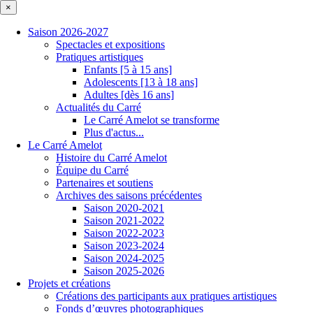
×
Saison 2026-2027
Spectacles et expositions
Pratiques artistiques
Enfants [5 à 15 ans]
Adolescents [13 à 18 ans]
Adultes [dès 16 ans]
Actualités du Carré
Le Carré Amelot se transforme
Plus d'actus...
Le Carré Amelot
Histoire du Carré Amelot
Équipe du Carré
Partenaires et soutiens
Archives des saisons précédentes
Saison 2020-2021
Saison 2021-2022
Saison 2022-2023
Saison 2023-2024
Saison 2024-2025
Saison 2025-2026
Projets et créations
Créations des participants aux pratiques artistiques
Fonds d’œuvres photographiques