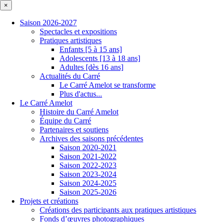
×
Saison 2026-2027
Spectacles et expositions
Pratiques artistiques
Enfants [5 à 15 ans]
Adolescents [13 à 18 ans]
Adultes [dès 16 ans]
Actualités du Carré
Le Carré Amelot se transforme
Plus d'actus...
Le Carré Amelot
Histoire du Carré Amelot
Équipe du Carré
Partenaires et soutiens
Archives des saisons précédentes
Saison 2020-2021
Saison 2021-2022
Saison 2022-2023
Saison 2023-2024
Saison 2024-2025
Saison 2025-2026
Projets et créations
Créations des participants aux pratiques artistiques
Fonds d’œuvres photographiques