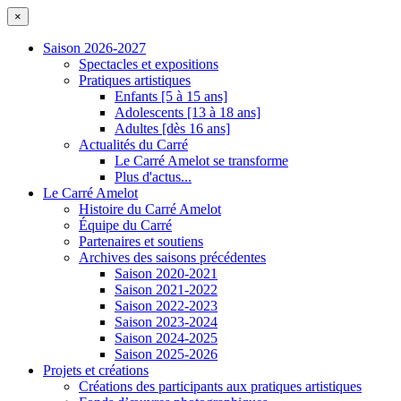
×
Saison 2026-2027
Spectacles et expositions
Pratiques artistiques
Enfants [5 à 15 ans]
Adolescents [13 à 18 ans]
Adultes [dès 16 ans]
Actualités du Carré
Le Carré Amelot se transforme
Plus d'actus...
Le Carré Amelot
Histoire du Carré Amelot
Équipe du Carré
Partenaires et soutiens
Archives des saisons précédentes
Saison 2020-2021
Saison 2021-2022
Saison 2022-2023
Saison 2023-2024
Saison 2024-2025
Saison 2025-2026
Projets et créations
Créations des participants aux pratiques artistiques