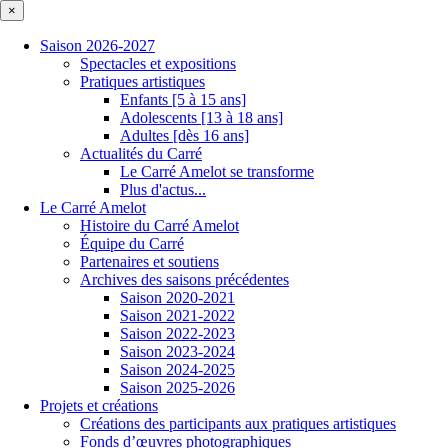
×
Saison 2026-2027
Spectacles et expositions
Pratiques artistiques
Enfants [5 à 15 ans]
Adolescents [13 à 18 ans]
Adultes [dès 16 ans]
Actualités du Carré
Le Carré Amelot se transforme
Plus d'actus...
Le Carré Amelot
Histoire du Carré Amelot
Équipe du Carré
Partenaires et soutiens
Archives des saisons précédentes
Saison 2020-2021
Saison 2021-2022
Saison 2022-2023
Saison 2023-2024
Saison 2024-2025
Saison 2025-2026
Projets et créations
Créations des participants aux pratiques artistiques
Fonds d’œuvres photographiques