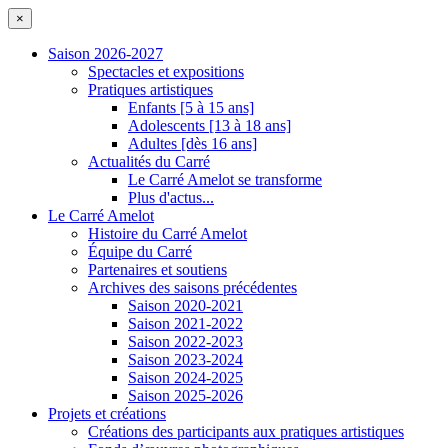
×
Saison 2026-2027
Spectacles et expositions
Pratiques artistiques
Enfants [5 à 15 ans]
Adolescents [13 à 18 ans]
Adultes [dès 16 ans]
Actualités du Carré
Le Carré Amelot se transforme
Plus d'actus...
Le Carré Amelot
Histoire du Carré Amelot
Équipe du Carré
Partenaires et soutiens
Archives des saisons précédentes
Saison 2020-2021
Saison 2021-2022
Saison 2022-2023
Saison 2023-2024
Saison 2024-2025
Saison 2025-2026
Projets et créations
Créations des participants aux pratiques artistiques