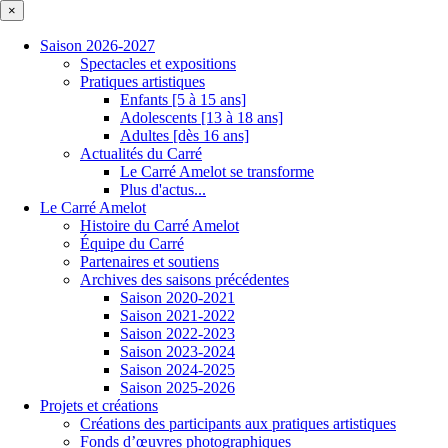
×
Saison 2026-2027
Spectacles et expositions
Pratiques artistiques
Enfants [5 à 15 ans]
Adolescents [13 à 18 ans]
Adultes [dès 16 ans]
Actualités du Carré
Le Carré Amelot se transforme
Plus d'actus...
Le Carré Amelot
Histoire du Carré Amelot
Équipe du Carré
Partenaires et soutiens
Archives des saisons précédentes
Saison 2020-2021
Saison 2021-2022
Saison 2022-2023
Saison 2023-2024
Saison 2024-2025
Saison 2025-2026
Projets et créations
Créations des participants aux pratiques artistiques
Fonds d’œuvres photographiques