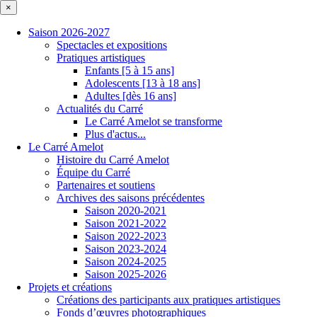
×
Saison 2026-2027
Spectacles et expositions
Pratiques artistiques
Enfants [5 à 15 ans]
Adolescents [13 à 18 ans]
Adultes [dès 16 ans]
Actualités du Carré
Le Carré Amelot se transforme
Plus d'actus...
Le Carré Amelot
Histoire du Carré Amelot
Équipe du Carré
Partenaires et soutiens
Archives des saisons précédentes
Saison 2020-2021
Saison 2021-2022
Saison 2022-2023
Saison 2023-2024
Saison 2024-2025
Saison 2025-2026
Projets et créations
Créations des participants aux pratiques artistiques
Fonds d’œuvres photographiques