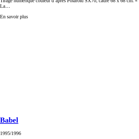
Tirage numérique couleur d’après Polaroïd SX70, cadre 68 x 68 cm. «
La…
En savoir plus
Babel
1995/1996