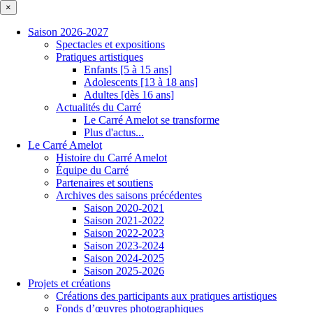
×
Saison 2026-2027
Spectacles et expositions
Pratiques artistiques
Enfants [5 à 15 ans]
Adolescents [13 à 18 ans]
Adultes [dès 16 ans]
Actualités du Carré
Le Carré Amelot se transforme
Plus d'actus...
Le Carré Amelot
Histoire du Carré Amelot
Équipe du Carré
Partenaires et soutiens
Archives des saisons précédentes
Saison 2020-2021
Saison 2021-2022
Saison 2022-2023
Saison 2023-2024
Saison 2024-2025
Saison 2025-2026
Projets et créations
Créations des participants aux pratiques artistiques
Fonds d’œuvres photographiques