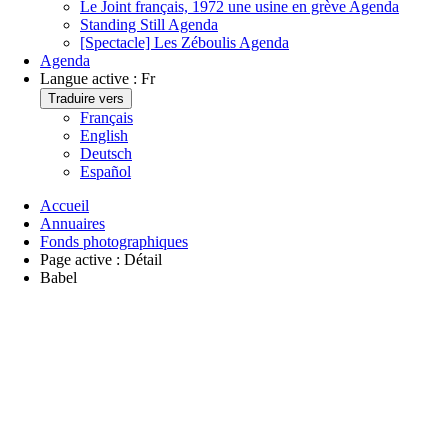
Le Joint français, 1972 une usine en grève
Agenda
Standing Still
Agenda
[Spectacle] Les Zéboulis
Agenda
Agenda
Langue active :
Fr
Traduire vers
Français
English
Deutsch
Español
Accueil
Annuaires
Fonds photographiques
Page active :
Détail
Babel