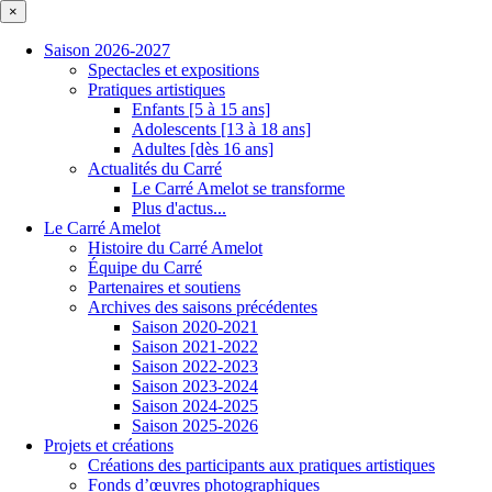
×
Saison 2026-2027
Spectacles et expositions
Pratiques artistiques
Enfants [5 à 15 ans]
Adolescents [13 à 18 ans]
Adultes [dès 16 ans]
Actualités du Carré
Le Carré Amelot se transforme
Plus d'actus...
Le Carré Amelot
Histoire du Carré Amelot
Équipe du Carré
Partenaires et soutiens
Archives des saisons précédentes
Saison 2020-2021
Saison 2021-2022
Saison 2022-2023
Saison 2023-2024
Saison 2024-2025
Saison 2025-2026
Projets et créations
Créations des participants aux pratiques artistiques
Fonds d’œuvres photographiques