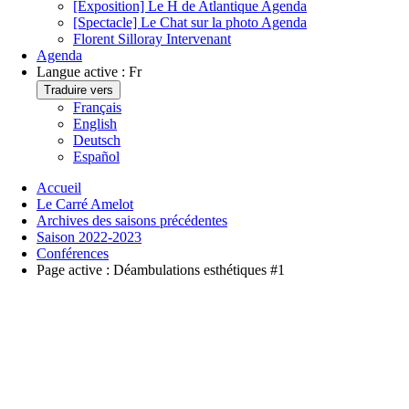
[Exposition] Le H de Atlantique
Agenda
[Spectacle] Le Chat sur la photo
Agenda
Florent Silloray
Intervenant
Agenda
Langue active :
Fr
Traduire vers
Français
English
Deutsch
Español
Accueil
Le Carré Amelot
Archives des saisons précédentes
Saison 2022-2023
Conférences
Page active :
Déambulations esthétiques #1