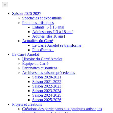
×
Saison 2026-2027
Spectacles et expositions
Pratiques artistiques
Enfants [5 à 15 ans]
Adolescents [13 à 18 ans]
Adultes [dès 16 ans]
Actualités du Carré
Le Carré Amelot se transforme
Plus d'actus...
Le Carré Amelot
Histoire du Carré Amelot
Équipe du Carré
Partenaires et soutiens
Archives des saisons précédentes
Saison 2020-2021
Saison 2021-2022
Saison 2022-2023
Saison 2023-2024
Saison 2024-2025
Saison 2025-2026
Projets et créations
Créations des participants aux pratiques artistiques