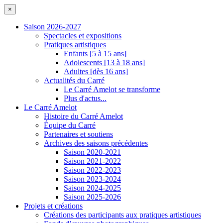
×
Saison 2026-2027
Spectacles et expositions
Pratiques artistiques
Enfants [5 à 15 ans]
Adolescents [13 à 18 ans]
Adultes [dès 16 ans]
Actualités du Carré
Le Carré Amelot se transforme
Plus d'actus...
Le Carré Amelot
Histoire du Carré Amelot
Équipe du Carré
Partenaires et soutiens
Archives des saisons précédentes
Saison 2020-2021
Saison 2021-2022
Saison 2022-2023
Saison 2023-2024
Saison 2024-2025
Saison 2025-2026
Projets et créations
Créations des participants aux pratiques artistiques