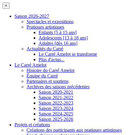
×
Saison 2026-2027
Spectacles et expositions
Pratiques artistiques
Enfants [5 à 15 ans]
Adolescents [13 à 18 ans]
Adultes [dès 16 ans]
Actualités du Carré
Le Carré Amelot se transforme
Plus d'actus...
Le Carré Amelot
Histoire du Carré Amelot
Équipe du Carré
Partenaires et soutiens
Archives des saisons précédentes
Saison 2020-2021
Saison 2021-2022
Saison 2022-2023
Saison 2023-2024
Saison 2024-2025
Saison 2025-2026
Projets et créations
Créations des participants aux pratiques artistiques