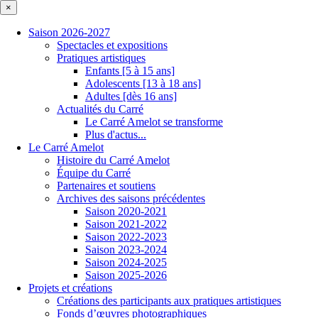
×
Saison 2026-2027
Spectacles et expositions
Pratiques artistiques
Enfants [5 à 15 ans]
Adolescents [13 à 18 ans]
Adultes [dès 16 ans]
Actualités du Carré
Le Carré Amelot se transforme
Plus d'actus...
Le Carré Amelot
Histoire du Carré Amelot
Équipe du Carré
Partenaires et soutiens
Archives des saisons précédentes
Saison 2020-2021
Saison 2021-2022
Saison 2022-2023
Saison 2023-2024
Saison 2024-2025
Saison 2025-2026
Projets et créations
Créations des participants aux pratiques artistiques
Fonds d’œuvres photographiques