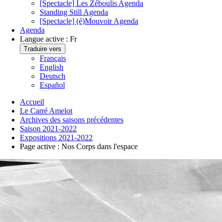
[Spectacle] Les Zéboulis
Agenda
Standing Still
Agenda
[Spectacle] (é)Mouvoir
Agenda
Agenda
Langue active :
Fr
Traduire vers
Français
English
Deutsch
Español
Accueil
Le Carré Amelot
Archives des saisons précédentes
Saison 2021-2022
Expositions 2021-2022
Page active :
Nos Corps dans l'espace