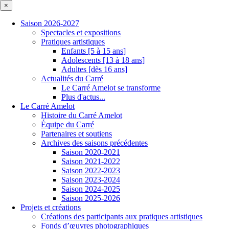
×
Saison 2026-2027
Spectacles et expositions
Pratiques artistiques
Enfants [5 à 15 ans]
Adolescents [13 à 18 ans]
Adultes [dès 16 ans]
Actualités du Carré
Le Carré Amelot se transforme
Plus d'actus...
Le Carré Amelot
Histoire du Carré Amelot
Équipe du Carré
Partenaires et soutiens
Archives des saisons précédentes
Saison 2020-2021
Saison 2021-2022
Saison 2022-2023
Saison 2023-2024
Saison 2024-2025
Saison 2025-2026
Projets et créations
Créations des participants aux pratiques artistiques
Fonds d’œuvres photographiques