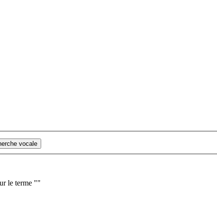
cherche vocale
ur le terme "
"