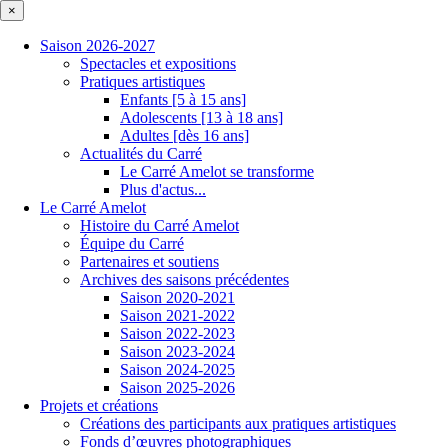
×
Saison 2026-2027
Spectacles et expositions
Pratiques artistiques
Enfants [5 à 15 ans]
Adolescents [13 à 18 ans]
Adultes [dès 16 ans]
Actualités du Carré
Le Carré Amelot se transforme
Plus d'actus...
Le Carré Amelot
Histoire du Carré Amelot
Équipe du Carré
Partenaires et soutiens
Archives des saisons précédentes
Saison 2020-2021
Saison 2021-2022
Saison 2022-2023
Saison 2023-2024
Saison 2024-2025
Saison 2025-2026
Projets et créations
Créations des participants aux pratiques artistiques
Fonds d’œuvres photographiques