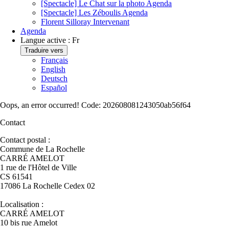
[Spectacle] Le Chat sur la photo
Agenda
[Spectacle] Les Zéboulis
Agenda
Florent Silloray
Intervenant
Agenda
Langue active :
Fr
Traduire vers
Français
English
Deutsch
Español
Oops, an error occurred! Code: 202608081243050ab56f64
Contact
Contact postal :
Commune de La Rochelle
CARRÉ AMELOT
1 rue de l'Hôtel de Ville
CS 61541
17086 La Rochelle Cedex 02
Localisation :
CARRÉ AMELOT
10 bis rue Amelot