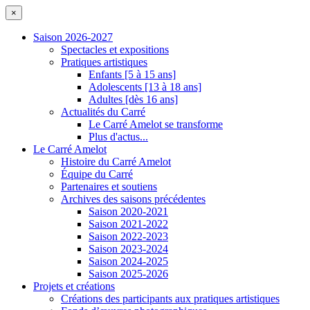
×
Saison 2026-2027
Spectacles et expositions
Pratiques artistiques
Enfants [5 à 15 ans]
Adolescents [13 à 18 ans]
Adultes [dès 16 ans]
Actualités du Carré
Le Carré Amelot se transforme
Plus d'actus...
Le Carré Amelot
Histoire du Carré Amelot
Équipe du Carré
Partenaires et soutiens
Archives des saisons précédentes
Saison 2020-2021
Saison 2021-2022
Saison 2022-2023
Saison 2023-2024
Saison 2024-2025
Saison 2025-2026
Projets et créations
Créations des participants aux pratiques artistiques