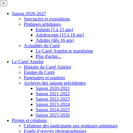
×
Saison 2026-2027
Spectacles et expositions
Pratiques artistiques
Enfants [5 à 15 ans]
Adolescents [13 à 18 ans]
Adultes [dès 16 ans]
Actualités du Carré
Le Carré Amelot se transforme
Plus d'actus...
Le Carré Amelot
Histoire du Carré Amelot
Équipe du Carré
Partenaires et soutiens
Archives des saisons précédentes
Saison 2020-2021
Saison 2021-2022
Saison 2022-2023
Saison 2023-2024
Saison 2024-2025
Saison 2025-2026
Projets et créations
Créations des participants aux pratiques artistiques
Fonds d’œuvres photographiques