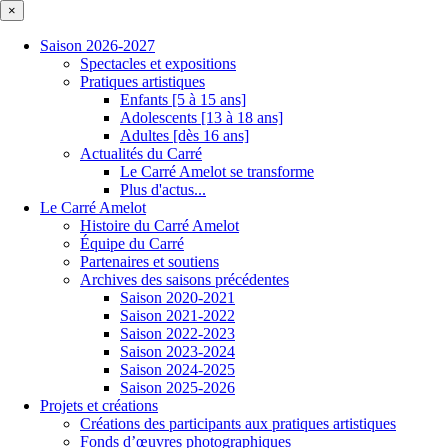
×
Saison 2026-2027
Spectacles et expositions
Pratiques artistiques
Enfants [5 à 15 ans]
Adolescents [13 à 18 ans]
Adultes [dès 16 ans]
Actualités du Carré
Le Carré Amelot se transforme
Plus d'actus...
Le Carré Amelot
Histoire du Carré Amelot
Équipe du Carré
Partenaires et soutiens
Archives des saisons précédentes
Saison 2020-2021
Saison 2021-2022
Saison 2022-2023
Saison 2023-2024
Saison 2024-2025
Saison 2025-2026
Projets et créations
Créations des participants aux pratiques artistiques
Fonds d’œuvres photographiques