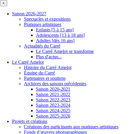
×
Saison 2026-2027
Spectacles et expositions
Pratiques artistiques
Enfants [5 à 15 ans]
Adolescents [13 à 18 ans]
Adultes [dès 16 ans]
Actualités du Carré
Le Carré Amelot se transforme
Plus d'actus...
Le Carré Amelot
Histoire du Carré Amelot
Équipe du Carré
Partenaires et soutiens
Archives des saisons précédentes
Saison 2020-2021
Saison 2021-2022
Saison 2022-2023
Saison 2023-2024
Saison 2024-2025
Saison 2025-2026
Projets et créations
Créations des participants aux pratiques artistiques
Fonds d’œuvres photographiques