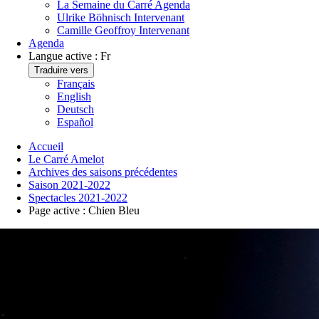
La Semaine du Carré
Agenda
Ulrike Böhnisch
Intervenant
Camille Geoffroy
Intervenant
Agenda
Langue active :
Fr
Traduire vers
Français
English
Deutsch
Español
Accueil
Le Carré Amelot
Archives des saisons précédentes
Saison 2021-2022
Spectacles 2021-2022
Page active :
Chien Bleu