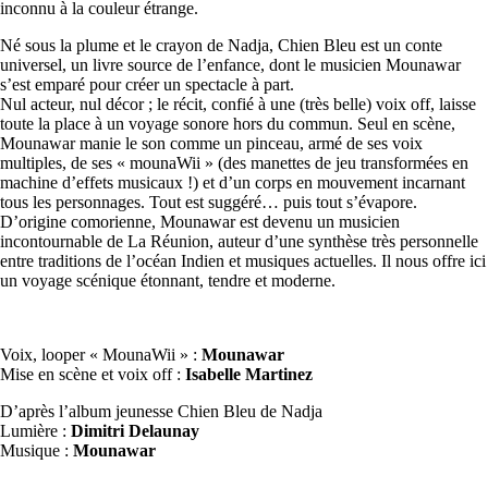
inconnu à la couleur étrange.
Né sous la plume et le crayon de Nadja, Chien Bleu est un conte
universel, un livre source de l’enfance, dont le musicien Mounawar
s’est emparé pour créer un spectacle à part.
Nul acteur, nul décor ; le récit, confié à une (très belle) voix off, laisse
toute la place à un voyage sonore hors du commun. Seul en scène,
Mounawar manie le son comme un pinceau, armé de ses voix
multiples, de ses « mounaWii » (des manettes de jeu transformées en
machine d’effets musicaux !) et d’un corps en mouvement incarnant
tous les personnages. Tout est suggéré… puis tout s’évapore.
D’origine comorienne, Mounawar est devenu un musicien
incontournable de La Réunion, auteur d’une synthèse très personnelle
entre traditions de l’océan Indien et musiques actuelles. Il nous offre ici
un voyage scénique étonnant, tendre et moderne.
Voix, looper « MounaWii » :
Mounawar
Mise en scène et voix off :
Isabelle Martinez
D’après l’album jeunesse Chien Bleu de Nadja
Lumière :
Dimitri Delaunay
Musique :
Mounawar