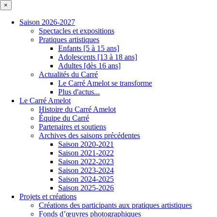
×
Saison 2026-2027
Spectacles et expositions
Pratiques artistiques
Enfants [5 à 15 ans]
Adolescents [13 à 18 ans]
Adultes [dès 16 ans]
Actualités du Carré
Le Carré Amelot se transforme
Plus d'actus...
Le Carré Amelot
Histoire du Carré Amelot
Équipe du Carré
Partenaires et soutiens
Archives des saisons précédentes
Saison 2020-2021
Saison 2021-2022
Saison 2022-2023
Saison 2023-2024
Saison 2024-2025
Saison 2025-2026
Projets et créations
Créations des participants aux pratiques artistiques
Fonds d’œuvres photographiques