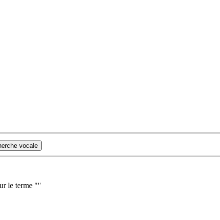
cherche vocale
ur le terme "
"