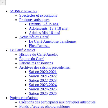
×
Saison 2026-2027
Spectacles et expositions
Pratiques artistiques
Enfants [5 à 15 ans]
Adolescents [13 à 18 ans]
Adultes [dès 16 ans]
Actualités du Carré
Le Carré Amelot se transforme
Plus d'actus...
Le Carré Amelot
Histoire du Carré Amelot
Équipe du Carré
Partenaires et soutiens
Archives des saisons précédentes
Saison 2020-2021
Saison 2021-2022
Saison 2022-2023
Saison 2023-2024
Saison 2024-2025
Saison 2025-2026
Projets et créations
Créations des participants aux pratiques artistiques
Fonds d’œuvres photographiques