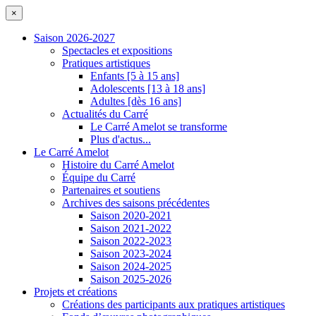
×
Saison 2026-2027
Spectacles et expositions
Pratiques artistiques
Enfants [5 à 15 ans]
Adolescents [13 à 18 ans]
Adultes [dès 16 ans]
Actualités du Carré
Le Carré Amelot se transforme
Plus d'actus...
Le Carré Amelot
Histoire du Carré Amelot
Équipe du Carré
Partenaires et soutiens
Archives des saisons précédentes
Saison 2020-2021
Saison 2021-2022
Saison 2022-2023
Saison 2023-2024
Saison 2024-2025
Saison 2025-2026
Projets et créations
Créations des participants aux pratiques artistiques