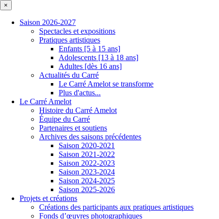
×
Saison 2026-2027
Spectacles et expositions
Pratiques artistiques
Enfants [5 à 15 ans]
Adolescents [13 à 18 ans]
Adultes [dès 16 ans]
Actualités du Carré
Le Carré Amelot se transforme
Plus d'actus...
Le Carré Amelot
Histoire du Carré Amelot
Équipe du Carré
Partenaires et soutiens
Archives des saisons précédentes
Saison 2020-2021
Saison 2021-2022
Saison 2022-2023
Saison 2023-2024
Saison 2024-2025
Saison 2025-2026
Projets et créations
Créations des participants aux pratiques artistiques
Fonds d’œuvres photographiques