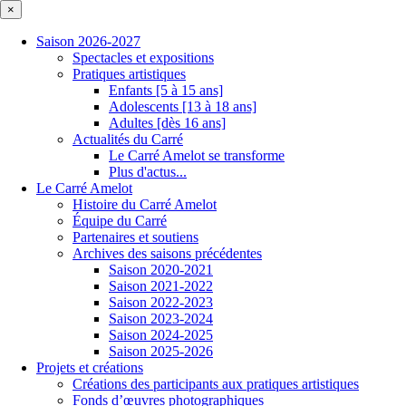
×
Saison 2026-2027
Spectacles et expositions
Pratiques artistiques
Enfants [5 à 15 ans]
Adolescents [13 à 18 ans]
Adultes [dès 16 ans]
Actualités du Carré
Le Carré Amelot se transforme
Plus d'actus...
Le Carré Amelot
Histoire du Carré Amelot
Équipe du Carré
Partenaires et soutiens
Archives des saisons précédentes
Saison 2020-2021
Saison 2021-2022
Saison 2022-2023
Saison 2023-2024
Saison 2024-2025
Saison 2025-2026
Projets et créations
Créations des participants aux pratiques artistiques
Fonds d’œuvres photographiques