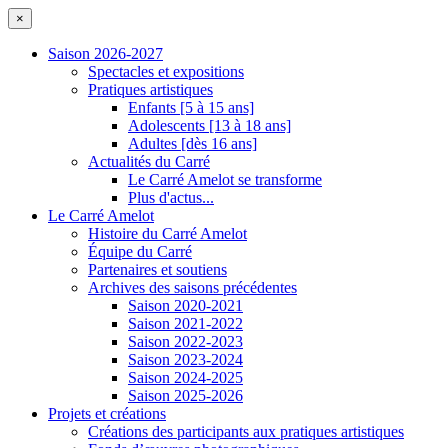
×
Saison 2026-2027
Spectacles et expositions
Pratiques artistiques
Enfants [5 à 15 ans]
Adolescents [13 à 18 ans]
Adultes [dès 16 ans]
Actualités du Carré
Le Carré Amelot se transforme
Plus d'actus...
Le Carré Amelot
Histoire du Carré Amelot
Équipe du Carré
Partenaires et soutiens
Archives des saisons précédentes
Saison 2020-2021
Saison 2021-2022
Saison 2022-2023
Saison 2023-2024
Saison 2024-2025
Saison 2025-2026
Projets et créations
Créations des participants aux pratiques artistiques