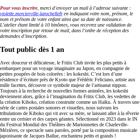
Pour vous inscrire
, merci d’envoyer un mail à l’adresse suivante :
violette.mercier
ville-larochelle
fr
en indiquant votre nom, prénom, le
nom et prénom de votre enfant ainsi que sa date de naissance.
L’atelier étant limité à 10 binômes, vous recevrez une validation de
votre inscription par retour de mail, dans l’ordre de réception des
demandes d’inscription.
Tout public dès 1 an
Avec douceur et délicatesse, le Friiix Club invite les plus petits à
embarquer pour un voyage imaginaire au Japon, en compagnie de
petites poupées de bois colorées : les kokeshi. C’est lors d’une
résidence d’écriture près de Kyoto que Frédéric Feliciano, artiste aux
mille facettes, découvre ce symbole majeur de l’artisanat nippon.
Toujours à la recherche de nouvelles formes animées, les kokeshi
deviennent alors, grâce à l’imagination du Friiix Club, les vedettes de
la création Kiboko, création construite comme un Haïku. À travers une
série de cartes postales sonores et visuelles, nous suivons les
tribulations de Kiboko qui vit avec sa mère, se laissant aller à la rêverie
entre un cerisier et des carpes géantes. Sélectionné en 2023 dans le IN
du Festival Mondial des Théâtres de Marionnettes de Charleville-
Mézières, ce spectacle sans paroles, porté par la composition musicale
japonisante de Jacques Ballue, enchantera petits et grands !