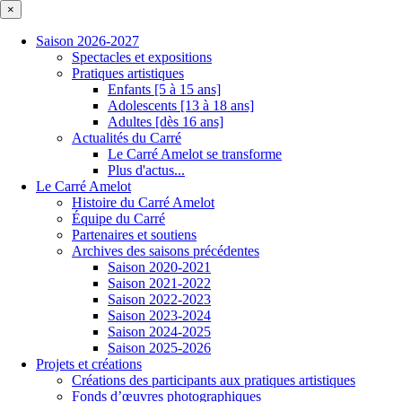
×
Saison 2026-2027
Spectacles et expositions
Pratiques artistiques
Enfants [5 à 15 ans]
Adolescents [13 à 18 ans]
Adultes [dès 16 ans]
Actualités du Carré
Le Carré Amelot se transforme
Plus d'actus...
Le Carré Amelot
Histoire du Carré Amelot
Équipe du Carré
Partenaires et soutiens
Archives des saisons précédentes
Saison 2020-2021
Saison 2021-2022
Saison 2022-2023
Saison 2023-2024
Saison 2024-2025
Saison 2025-2026
Projets et créations
Créations des participants aux pratiques artistiques
Fonds d’œuvres photographiques