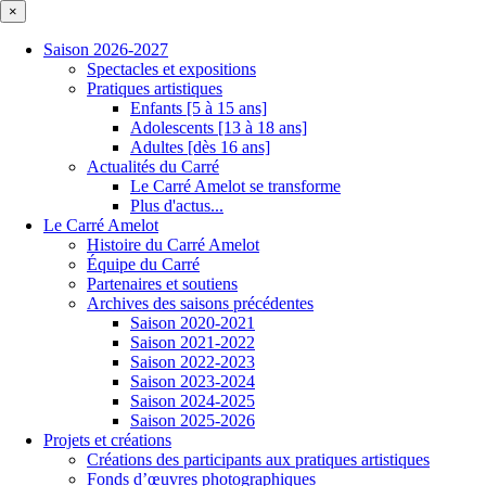
×
Saison 2026-2027
Spectacles et expositions
Pratiques artistiques
Enfants [5 à 15 ans]
Adolescents [13 à 18 ans]
Adultes [dès 16 ans]
Actualités du Carré
Le Carré Amelot se transforme
Plus d'actus...
Le Carré Amelot
Histoire du Carré Amelot
Équipe du Carré
Partenaires et soutiens
Archives des saisons précédentes
Saison 2020-2021
Saison 2021-2022
Saison 2022-2023
Saison 2023-2024
Saison 2024-2025
Saison 2025-2026
Projets et créations
Créations des participants aux pratiques artistiques
Fonds d’œuvres photographiques