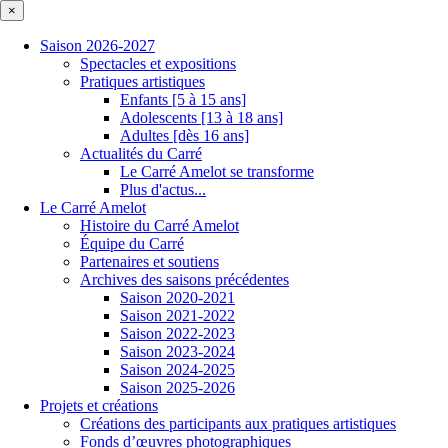
×
Saison 2026-2027
Spectacles et expositions
Pratiques artistiques
Enfants [5 à 15 ans]
Adolescents [13 à 18 ans]
Adultes [dès 16 ans]
Actualités du Carré
Le Carré Amelot se transforme
Plus d'actus...
Le Carré Amelot
Histoire du Carré Amelot
Équipe du Carré
Partenaires et soutiens
Archives des saisons précédentes
Saison 2020-2021
Saison 2021-2022
Saison 2022-2023
Saison 2023-2024
Saison 2024-2025
Saison 2025-2026
Projets et créations
Créations des participants aux pratiques artistiques
Fonds d’œuvres photographiques