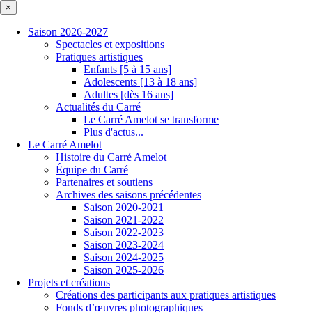
×
Saison 2026-2027
Spectacles et expositions
Pratiques artistiques
Enfants [5 à 15 ans]
Adolescents [13 à 18 ans]
Adultes [dès 16 ans]
Actualités du Carré
Le Carré Amelot se transforme
Plus d'actus...
Le Carré Amelot
Histoire du Carré Amelot
Équipe du Carré
Partenaires et soutiens
Archives des saisons précédentes
Saison 2020-2021
Saison 2021-2022
Saison 2022-2023
Saison 2023-2024
Saison 2024-2025
Saison 2025-2026
Projets et créations
Créations des participants aux pratiques artistiques
Fonds d’œuvres photographiques