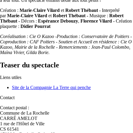
à leur tour. Un spectacle enfants dédié aux tout petits !
Création :
Marie-Claire Vilard
et
Robert Thébaut -
Interprété
par
Marie-Claire Vilard
et
Robert Thébaut -
Musique :
Robert
Thébaut -
Décors :
Espérance Debouzy
,
Florence Vilard -
Création
plaquette :
Didier Pourrat
Coréalisation : Cie O Kazoo -Production : Conservatoire de Poitiers -
Coproduction : CAF Poitiers - Soutien et Accueil en résidence : Cie O
Kazoo, Mairie de la Rochelle - Remerciements : Jean-Paul Colombo,
Maïna Vivier, Gilda Borie.
Teaser du spectacle
Liens utiles
Site de la Compagnie La Terre qui penche
Contact
Contact postal :
Commune de La Rochelle
CARRÉ AMELOT
1 rue de l'Hôtel de Ville
CS 61541