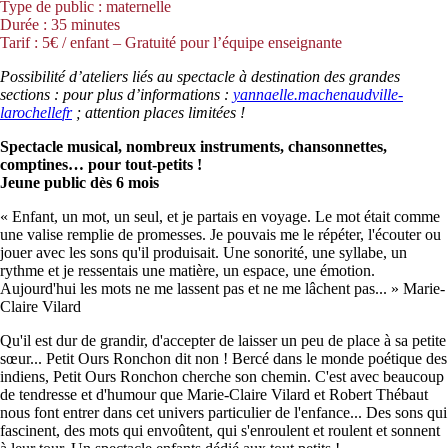
Type de public : maternelle
Durée : 35 minutes
Tarif : 5€ / enfant – Gratuité pour l’équipe enseignante
Possibilité d’ateliers liés au spectacle à destination des grandes
sections : pour plus d’informations :
yannaelle.machenaud
ville-
larochelle
fr
; attention places limitées !
Spectacle musical, nombreux instruments, chansonnettes,
comptines… pour tout-petits !
Jeune public dès 6 mois
« Enfant, un mot, un seul, et je partais en voyage. Le mot était comme
une valise remplie de promesses. Je pouvais me le répéter, l'écouter ou
jouer avec les sons qu'il produisait. Une sonorité, une syllabe, un
rythme et je ressentais une matière, un espace, une émotion.
Aujourd'hui les mots ne me lassent pas et ne me lâchent pas... » Marie-
Claire Vilard
Qu'il est dur de grandir, d'accepter de laisser un peu de place à sa petite
sœur... Petit Ours Ronchon dit non ! Bercé dans le monde poétique des
indiens, Petit Ours Ronchon cherche son chemin. C'est avec beaucoup
de tendresse et d'humour que Marie-Claire Vilard et Robert Thébaut
nous font entrer dans cet univers particulier de l'enfance... Des sons qui
fascinent, des mots qui envoûtent, qui s'enroulent et roulent et sonnent