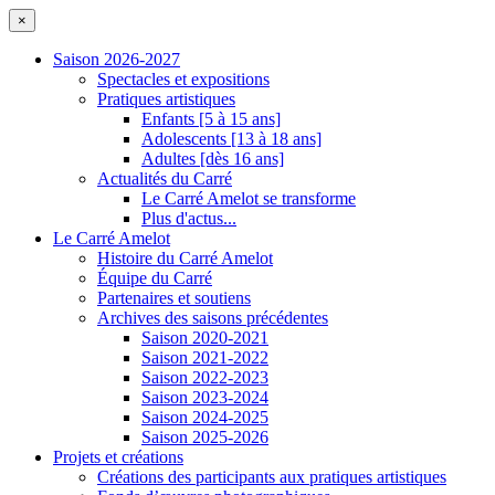
×
Saison 2026-2027
Spectacles et expositions
Pratiques artistiques
Enfants [5 à 15 ans]
Adolescents [13 à 18 ans]
Adultes [dès 16 ans]
Actualités du Carré
Le Carré Amelot se transforme
Plus d'actus...
Le Carré Amelot
Histoire du Carré Amelot
Équipe du Carré
Partenaires et soutiens
Archives des saisons précédentes
Saison 2020-2021
Saison 2021-2022
Saison 2022-2023
Saison 2023-2024
Saison 2024-2025
Saison 2025-2026
Projets et créations
Créations des participants aux pratiques artistiques